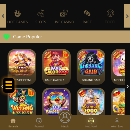
HOT GAMES
SLOTS
LIVE CASINO
RACE
TOGEL
OL
Game Populer
Tap Me!
GATES OF OLYMPUS POP
BANG GACOR 1000
GOYANG GAIB
WUKONG - BLACK SCATTER
DJ BOOM BOOM
GATES OF OLYMPUS 1000
Beranda
Promosi
Masuk
Hub. Kami
Akun Saya