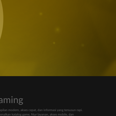
Gaming
ilan modern, akses cepat, dan informasi yang tersusun rapi.
alkan katalog game, fitur layanan, akses mobile, dan