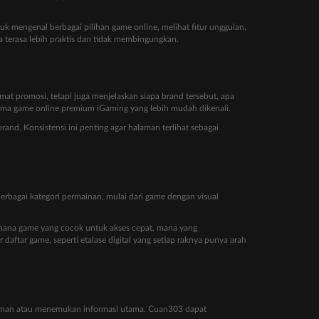
mengenal berbagai pilihan game online, melihat fitur unggulan,
terasa lebih praktis dan tidak membingungkan.
mat promosi, tetapi juga menjelaskan siapa brand tersebut, apa
ama game online premium iGaming yang lebih mudah dikenali.
nd. Konsistensi ini penting agar halaman terlihat sebagai
bagai kategori permainan, mulai dari game dengan visual
 mana game yang cocok untuk akses cepat, mana yang
ftar game, seperti etalase digital yang setiap raknya punya arah
alaman atau menemukan informasi utama. Cuan303 dapat