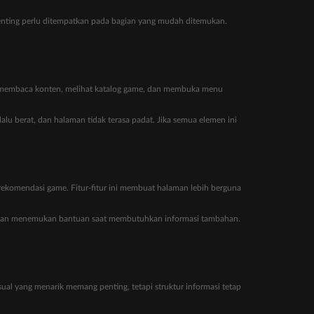
 penting perlu ditempatkan pada bagian yang mudah ditemukan.
a membaca konten, melihat katalog game, dan membuka menu
alu berat, dan halaman tidak terasa padat. Jika semua elemen ini
ekomendasi game. Fitur-fitur ini membuat halaman lebih berguna
e, dan menemukan bantuan saat membutuhkan informasi tambahan.
ual yang menarik memang penting, tetapi struktur informasi tetap