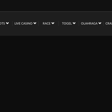
OTS
LIVE CASINO
RACE
TOGEL
OLAHRAGA
CRA