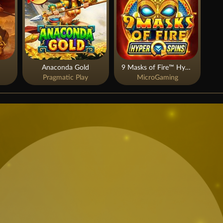
Anaconda Gold
9 Masks of Fire™ HyperSpins™
Pragmatic Play
MicroGaming