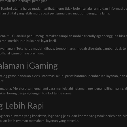
nyaman dari berbagai perangkat.
s. Tombol utama harus mudah terlihat, menu tidak boleh terlalu rumit, dan informasi
man digital yang lebih mulus bagi pengguna baru maupun pengguna lama.
na itu, Cuan303 perlu mengutamakan tampilan mobile friendly agar pengguna bis
api meskipun dibuka dari layar kecil.
kenyamanan. Teks harus mudah dibaca, tombol harus mudah disentuh, gambar tidak terl
 official game online premium.
galaman iGaming
alog game, panduan akses, informasi akun, pusat bantuan, pembaruan layanan, dan r
at.
pengguna. Mereka bisa memahami cara menjelajahi halaman, mengenali pilihan gam
 bukan lorong panjang dengan tombol tanpa nama.
 Lebih Rapi
ersih, warna yang konsisten, logo yang jelas, dan konten yang tidak berlebihan. Vis
 akan lebih nyaman memahami layanan yang tersedia.