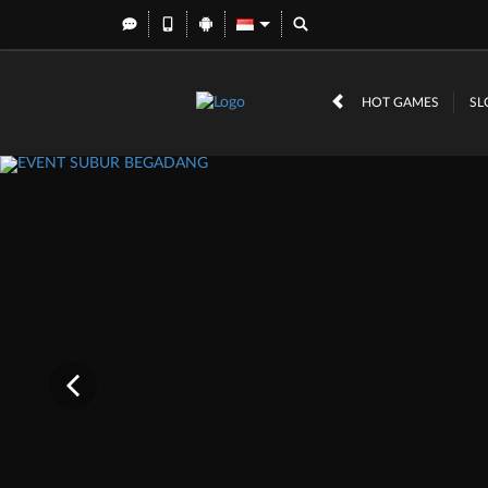
HOT GAMES
SL