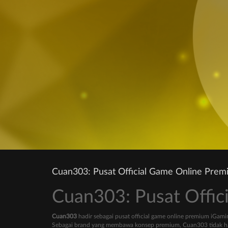
Cuan303: Pusat Official Game Online Pre
Cuan303: Pusat Offi
Cuan303
hadir sebagai pusat official game online premium iGami
Sebagai brand yang membawa konsep premium, Cuan303 tidak hanya