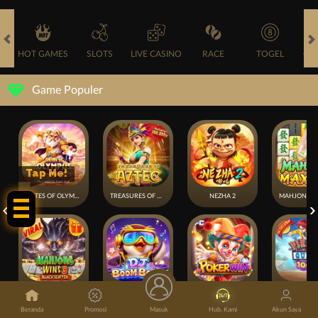
HOT GAMES
SLOTS
LIVE CASINO
RACE
TOGEL
OL
Game Populer
Tap Me!
GATES OF OLYMPUS POP
TREASURES OF AZTEC
NEZHA 2
MAHJONG WINS 3 – BLACK SCATTER
DJ BOOM BOOM
POKER WIN
Beranda
Promosi
Masuk
Hub. Kami
Akun Saya