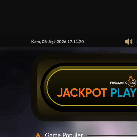
Kam, 06-Agt-2026 17.11.20
Welcome to CUAN303, Situs Taruhan Terbesar dan Terpercaya di Indonesi
JACKPOT
PLAY
Game Populer