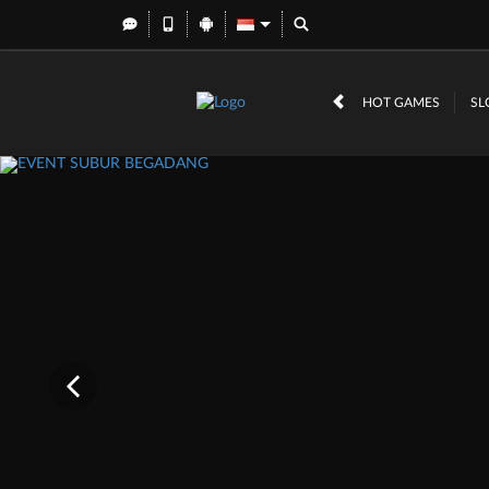
HOT GAMES
SL