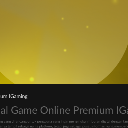
mium IGaming
cial Game Online Premium I
ng yang dirancang untuk pengguna yang ingin menemukan hiburan digital dengan tamp
 tampil sebagai nama platform, tetapi juga sebagai pusat informasi yang memperken