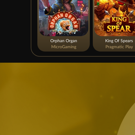
Orphan Organ
King Of Spears
MicroGaming
Pragmatic Play