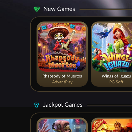
New Games
Rhapsody of Muertos
Wings of Iguazu
AdvantPlay
PG Soft
Jackpot Games