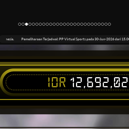
a.
Pemeliharaan Terjadwal: PP Virtual Sports pada 30-Jun-2026 dari 15.00.00 s
IDR
12,692,0