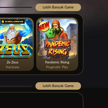
Lebih Banyak Game
Ze Zeus
Pandemic Rising
Hacksaw
Pragmatic Play
Lebih Banyak Game