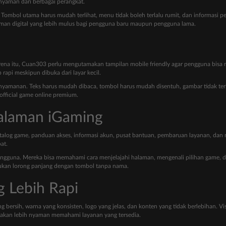
nyaman dari berbagai perangkat.
s. Tombol utama harus mudah terlihat, menu tidak boleh terlalu rumit, dan informasi
man digital yang lebih mulus bagi pengguna baru maupun pengguna lama.
na itu, Cuan303 perlu mengutamakan tampilan mobile friendly agar pengguna bis
api meskipun dibuka dari layar kecil.
kenyamanan. Teks harus mudah dibaca, tombol harus mudah disentuh, gambar tidak terl
 official game online premium.
galaman iGaming
alog game, panduan akses, informasi akun, pusat bantuan, pembaruan layanan, dan r
at.
pengguna. Mereka bisa memahami cara menjelajahi halaman, mengenali pilihan gam
 bukan lorong panjang dengan tombol tanpa nama.
 Lebih Rapi
ersih, warna yang konsisten, logo yang jelas, dan konten yang tidak berlebihan. Vis
 akan lebih nyaman memahami layanan yang tersedia.