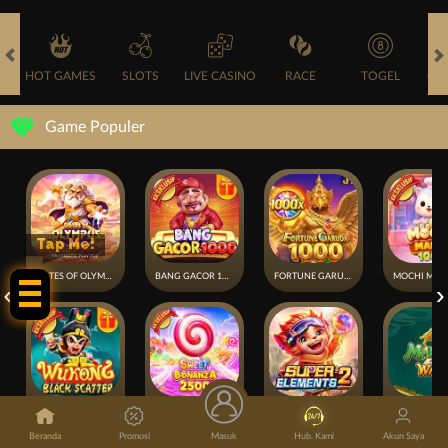
HOT GAMES
SLOTS
LIVE CASINO
RACE
TOGEL
OL
Game Populer
Tap Me!
GATES OF OLYMPUS POP
BANG GACOR 1000
FORTUNE GARUDA 1000
WUKONG - BLACK SCATTER
SWEET BONANZA 2500
SUPER ELEMENTS 2
Beranda
Promosi
Masuk
Hub. Kami
Akun Saya