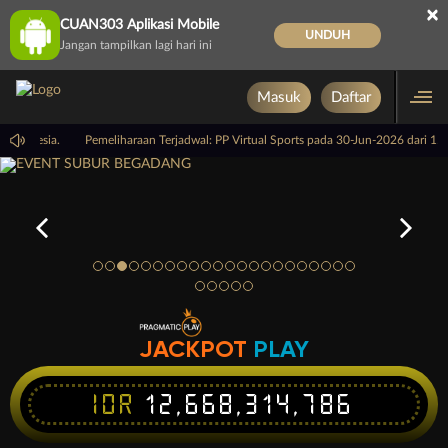
×
CUAN303 Aplikasi Mobile
UNDUH
Jangan tampilkan lagi hari ini
Masuk
Daftar
 Indonesia.
Pemeliharaan Terjadwal: PP Virtual Sports pada 30-Jun-2026 dari 1
JACKPOT
PLAY
IDR
12,668,314,786