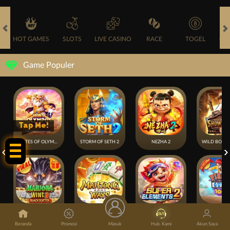
HOT GAMES
SLOTS
LIVE CASINO
RACE
TOGEL
OL
Game Populer
Tap Me!
GATES OF OLYMPUS POP
STORM OF SETH 2
NEZHA 2
MAHJONG WINS 3 – BLACK SCATTER
MAHJONG WAYS
SUPER ELEMENTS 2
Beranda
Promosi
Masuk
Hub. Kami
Akun Saya