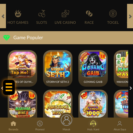
HOT GAMES
SLOTS
LIVE CASINO
RACE
TOGEL
OL
Game Populer
Tap Me!
GATES OF OLYMPUS POP
STORM OF SETH 2
GOYANG GAIB
MAHJONG WINS 3 – BLACK SCATTER
MAHJONG WAYS
GATES OF OLYMPUS 1000
Beranda
Promosi
Masuk
Hub. Kami
Akun Saya