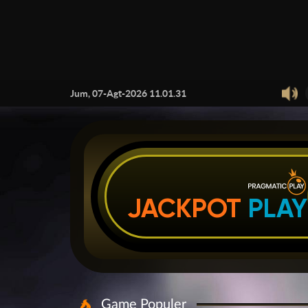
Jum, 07-Agt-2026 11.01.31
Pemeliharaan
JACKPOT
PLAY
Game Populer