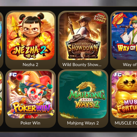
Nezha 2
Wild Bounty Showdown
Way of
Poker Win
Mahjong Ways 2