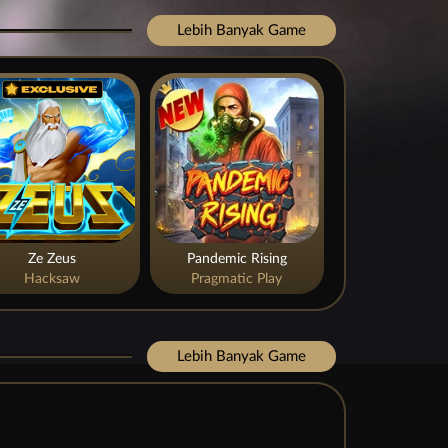
Lebih Banyak Game
Ze Zeus
Pandemic Rising
Hacksaw
Pragmatic Play
Lebih Banyak Game