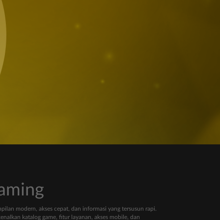
Gaming
ilan modern, akses cepat, dan informasi yang tersusun rapi.
alkan katalog game, fitur layanan, akses mobile, dan