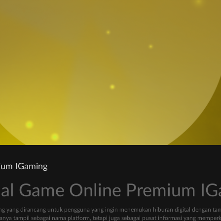
mium IGaming
cial Game Online Premium I
ng yang dirancang untuk pengguna yang ingin menemukan hiburan digital dengan tamp
 tampil sebagai nama platform, tetapi juga sebagai pusat informasi yang memperken