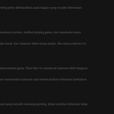
 penting perlu ditempatkan pada bagian yang mudah ditemukan.
a membaca konten, melihat katalog game, dan membuka menu
alu berat, dan halaman tidak terasa padat. Jika semua elemen ini
ekomendasi game. Fitur-fitur ini membuat halaman lebih berguna
e, dan menemukan bantuan saat membutuhkan informasi tambahan.
ual yang menarik memang penting, tetapi struktur informasi tetap