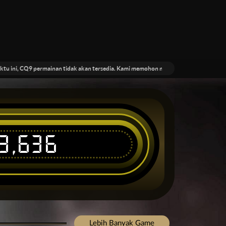
, CQ9 permainan tidak akan tersedia. Kami memohon maaf atas ketidaknyamanan yan
23,636
Lebih Banyak Game