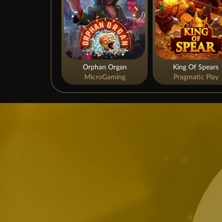
Orphan Organ
King Of Spears
MicroGaming
Pragmatic Play