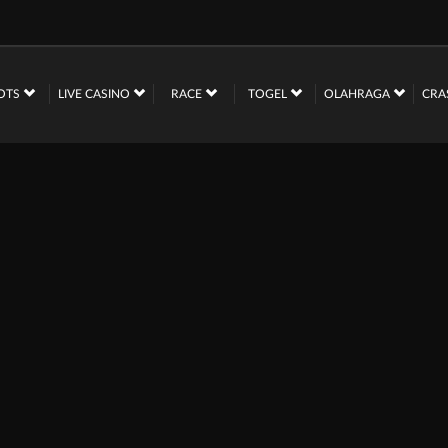
OTS
LIVE CASINO
RACE
TOGEL
OLAHRAGA
CRA