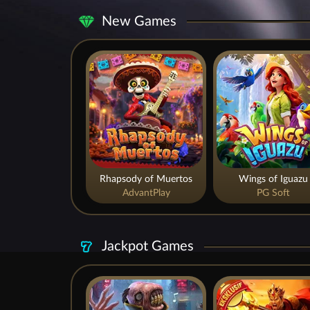
New Games
Rhapsody of Muertos
Wings of Iguazu
AdvantPlay
PG Soft
Jackpot Games