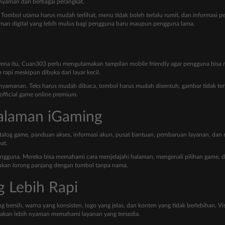
nyaman dari berbagai perangkat.
s. Tombol utama harus mudah terlihat, menu tidak boleh terlalu rumit, dan informasi
man digital yang lebih mulus bagi pengguna baru maupun pengguna lama.
na itu, Cuan303 perlu mengutamakan tampilan mobile friendly agar pengguna bis
api meskipun dibuka dari layar kecil.
kenyamanan. Teks harus mudah dibaca, tombol harus mudah disentuh, gambar tidak terl
 official game online premium.
galaman iGaming
alog game, panduan akses, informasi akun, pusat bantuan, pembaruan layanan, dan r
at.
pengguna. Mereka bisa memahami cara menjelajahi halaman, mengenali pilihan gam
 bukan lorong panjang dengan tombol tanpa nama.
 Lebih Rapi
ersih, warna yang konsisten, logo yang jelas, dan konten yang tidak berlebihan. Vis
 akan lebih nyaman memahami layanan yang tersedia.