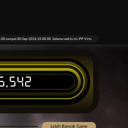
pai 30-Sep-2026 15.00.00. Selama waktu ini, PP Virtual Sports permainan tidak ak
16,542
Lebih Banyak Game