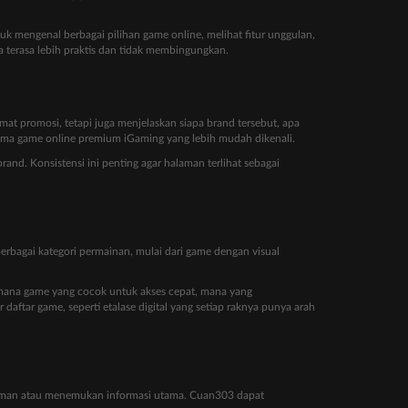
mengenal berbagai pilihan game online, melihat fitur unggulan,
terasa lebih praktis dan tidak membingungkan.
mat promosi, tetapi juga menjelaskan siapa brand tersebut, apa
ama game online premium iGaming yang lebih mudah dikenali.
nd. Konsistensi ini penting agar halaman terlihat sebagai
bagai kategori permainan, mulai dari game dengan visual
 mana game yang cocok untuk akses cepat, mana yang
ftar game, seperti etalase digital yang setiap raknya punya arah
alaman atau menemukan informasi utama. Cuan303 dapat