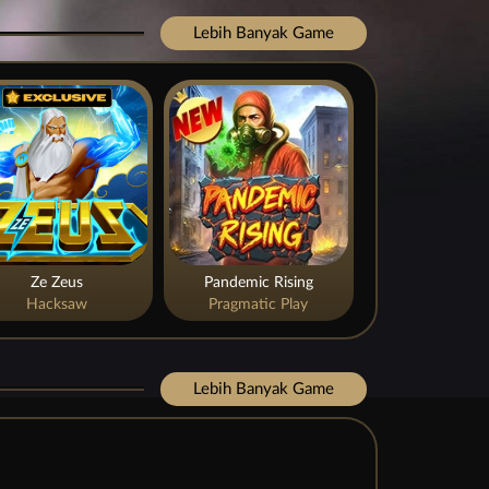
Lebih Banyak Game
Ze Zeus
Pandemic Rising
Hacksaw
Pragmatic Play
Lebih Banyak Game