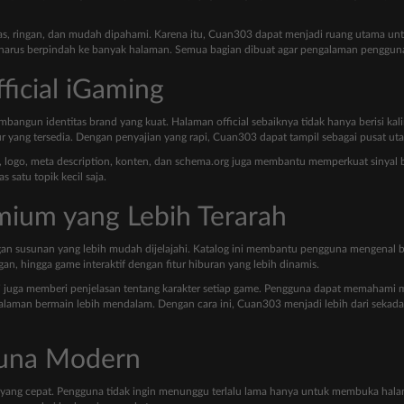
 ringan, dan mudah dipahami. Karena itu, Cuan303 dapat menjadi ruang utama untuk 
harus berpindah ke banyak halaman. Semua bagian dibuat agar pengalaman pengguna 
ficial iGaming
bangun identitas brand yang kuat. Halaman official sebaiknya tidak hanya berisi kali
 yang tersedia. Dengan penyajian yang rapi, Cuan303 dapat tampil sebagai pusat ut
ogo, meta description, konten, dan schema.org juga membantu memperkuat sinyal bra
atu topik kecil saja.
mium yang Lebih Terarah
 susunan yang lebih mudah dijelajahi. Katalog ini membantu pengguna mengenal ber
n, hingga game interaktif dengan fitur hiburan yang lebih dinamis.
pi juga memberi penjelasan tentang karakter setiap game. Pengguna dapat memahami
man bermain lebih mendalam. Dengan cara ini, Cuan303 menjadi lebih dari sekadar da
guna Modern
es yang cepat. Pengguna tidak ingin menunggu terlalu lama hanya untuk membuka h