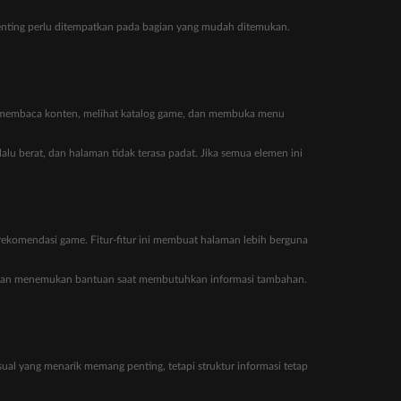
 penting perlu ditempatkan pada bagian yang mudah ditemukan.
a membaca konten, melihat katalog game, dan membuka menu
alu berat, dan halaman tidak terasa padat. Jika semua elemen ini
ekomendasi game. Fitur-fitur ini membuat halaman lebih berguna
e, dan menemukan bantuan saat membutuhkan informasi tambahan.
ual yang menarik memang penting, tetapi struktur informasi tetap