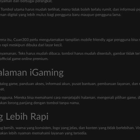
nyaman dari berbagai perangkat.
s. Tombol utama harus mudah terlihat, menu tidak boleh terlalu rumit, dan informasi
man digital yang lebih mulus bagi pengguna baru maupun pengguna lama.
na itu, Cuan303 perlu mengutamakan tampilan mobile friendly agar pengguna bis
api meskipun dibuka dari layar kecil.
kenyamanan. Teks harus mudah dibaca, tombol harus mudah disentuh, gambar tidak terl
 official game online premium.
galaman iGaming
alog game, panduan akses, informasi akun, pusat bantuan, pembaruan layanan, dan r
at.
pengguna. Mereka bisa memahami cara menjelajahi halaman, mengenali pilihan gam
 bukan lorong panjang dengan tombol tanpa nama.
 Lebih Rapi
ersih, warna yang konsisten, logo yang jelas, dan konten yang tidak berlebihan. Vis
 akan lebih nyaman memahami layanan yang tersedia.