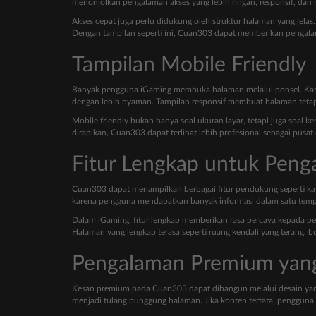
menonjolkan pengalaman akses yang lebih ringan, responsif, dan 
Akses cepat juga perlu didukung oleh struktur halaman yang jela
Dengan tampilan seperti ini, Cuan303 dapat memberikan pengala
Tampilan Mobile Friendly
Banyak pengguna iGaming membuka halaman melalui ponsel. Kare
dengan lebih nyaman. Tampilan responsif membuat halaman tetap r
Mobile friendly bukan hanya soal ukuran layar, tetapi juga soal 
dirapikan, Cuan303 dapat terlihat lebih profesional sebagai pusat
Fitur Lengkap untuk Pen
Cuan303 dapat menampilkan berbagai fitur pendukung seperti kat
karena pengguna mendapatkan banyak informasi dalam satu temp
Dalam iGaming, fitur lengkap memberikan rasa percaya kepada 
Halaman yang lengkap terasa seperti ruang kendali yang terang,
Pengalaman Premium yang
Kesan premium pada Cuan303 dapat dibangun melalui desain yang b
menjadi tulang punggung halaman. Jika konten tertata, pengguna