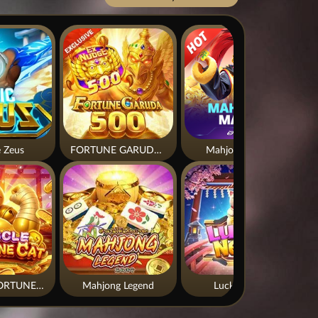
e Zeus
FORTUNE GARUDA 500
Mahjong Magic
MUSCLE FORTUNE CAT
Mahjong Legend
Lucky Neko