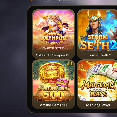
Gates of Olympus POP
Storm of Seth 2
Fortune Gems 500
Mahjong Ways