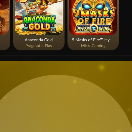
Anaconda Gold
9 Masks of Fire™ HyperSpins™
Pragmatic Play
MicroGaming