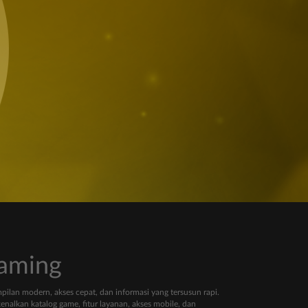
Gaming
ilan modern, akses cepat, dan informasi yang tersusun rapi.
alkan katalog game, fitur layanan, akses mobile, dan