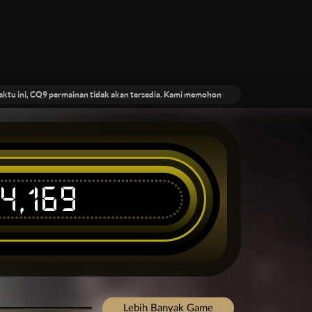
i, CQ9 permainan tidak akan tersedia. Kami memohon maaf atas ketidaknyamanan yan
74,169
Lebih Banyak Game