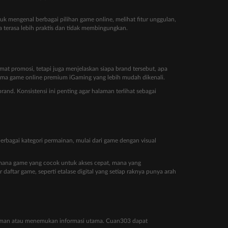
mengenal berbagai pilihan game online, melihat fitur unggulan,
terasa lebih praktis dan tidak membingungkan.
mat promosi, tetapi juga menjelaskan siapa brand tersebut, apa
ama game online premium iGaming yang lebih mudah dikenali.
nd. Konsistensi ini penting agar halaman terlihat sebagai
bagai kategori permainan, mulai dari game dengan visual
 mana game yang cocok untuk akses cepat, mana yang
ftar game, seperti etalase digital yang setiap raknya punya arah
alaman atau menemukan informasi utama. Cuan303 dapat