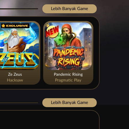
Lebih Banyak Game
Ze Zeus
Pandemic Rising
Hacksaw
Pragmatic Play
Lebih Banyak Game