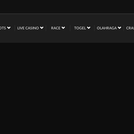
OTS
LIVE CASINO
RACE
TOGEL
OLAHRAGA
CRA