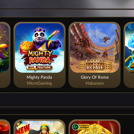
Mighty Panda
Glory Of Rome
MicroGaming
Habanero