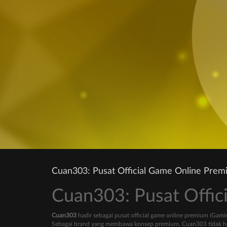
Cuan303: Pusat Official Game Online Pre
Cuan303: Pusat Offi
Cuan303
hadir sebagai pusat official game online premium iGami
Sebagai brand yang membawa konsep premium, Cuan303 tidak hanya