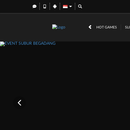
HOT GAMES
SL