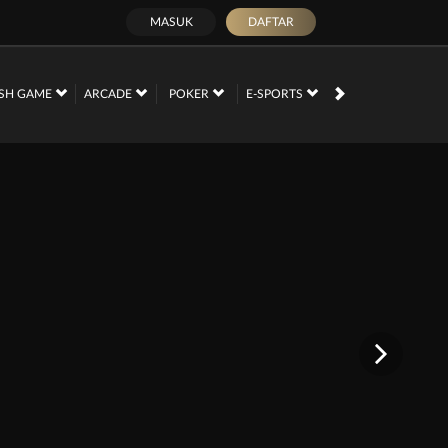
MASUK
DAFTAR
SH GAME
ARCADE
POKER
E-SPORTS
SABUNG AYAM