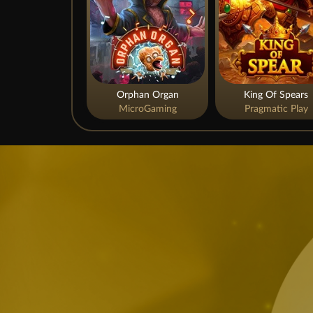
Orphan Organ
King Of Spears
MicroGaming
Pragmatic Play