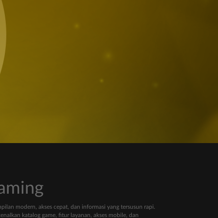
Gaming
ilan modern, akses cepat, dan informasi yang tersusun rapi.
alkan katalog game, fitur layanan, akses mobile, dan