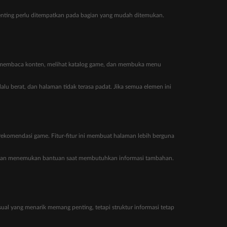
 penting perlu ditempatkan pada bagian yang mudah ditemukan.
a membaca konten, melihat katalog game, dan membuka menu
alu berat, dan halaman tidak terasa padat. Jika semua elemen ini
ekomendasi game. Fitur-fitur ini membuat halaman lebih berguna
e, dan menemukan bantuan saat membutuhkan informasi tambahan.
ual yang menarik memang penting, tetapi struktur informasi tetap