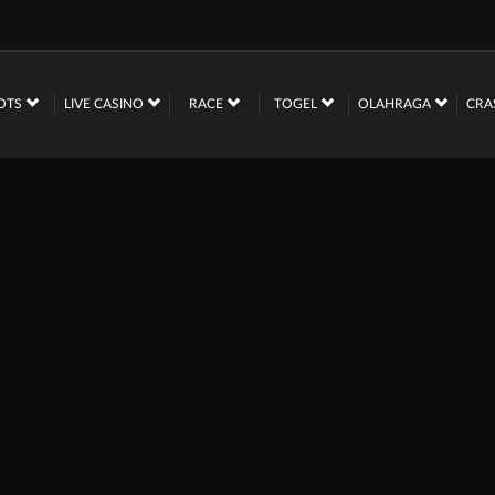
OTS
LIVE CASINO
RACE
TOGEL
OLAHRAGA
CRA