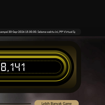
 30-Sep-2026 15.00.00. Selama waktu ini, PP Virtual Sports permainan tidak akan t
8,141
Lebih Banyak Game