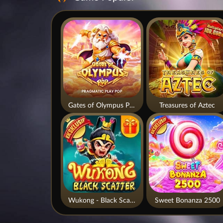
Gates of Olympus POP
Treasures of Aztec
Wukong - Black Scatter
Sweet Bonanza 2500