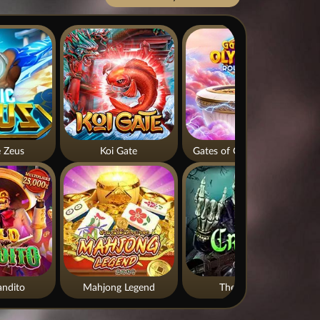
e Zeus
Koi Gate
Gates of Olympus Roulette
andito
Mahjong Legend
The Crypt