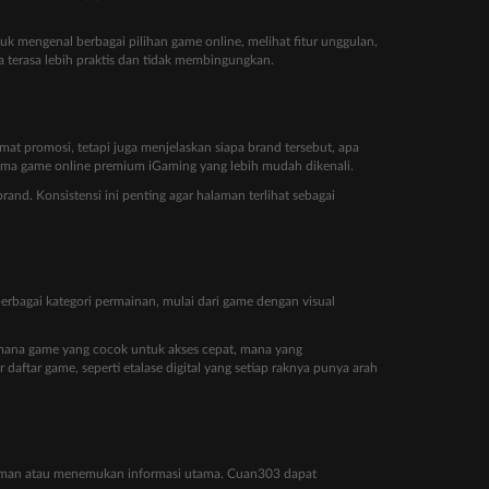
mengenal berbagai pilihan game online, melihat fitur unggulan,
terasa lebih praktis dan tidak membingungkan.
mat promosi, tetapi juga menjelaskan siapa brand tersebut, apa
ama game online premium iGaming yang lebih mudah dikenali.
nd. Konsistensi ini penting agar halaman terlihat sebagai
bagai kategori permainan, mulai dari game dengan visual
 mana game yang cocok untuk akses cepat, mana yang
ftar game, seperti etalase digital yang setiap raknya punya arah
alaman atau menemukan informasi utama. Cuan303 dapat