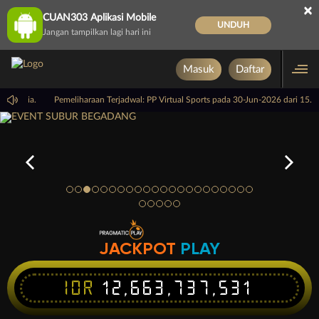
×
CUAN303 Aplikasi Mobile
UNDUH
Jangan tampilkan lagi hari ini
Masuk
Daftar
Pemeliharaan Terjadwal: PP Virtual Sports pada 30-Jun-2026 dari 15.00.00 
JACKPOT
PLAY
IDR
12,663,737,531