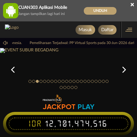
×
CUAN303 Aplikasi Mobile
UNDUH
Jangan tampilkan lagi hari ini
Masuk
Daftar
di Indonesia.
Pemeliharaan Terjadwal: PP Virtual Sports pada 30-Jun-2026 dari
JACKPOT
PLAY
IDR
12,701,474,516