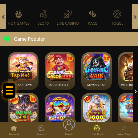
HOT GAMES
SLOTS
LIVE CASINO
RACE
TOGEL
OL
Game Populer
Tap Me!
GATES OF OLYMPUS POP
BANG GACOR 1000
GOYANG GAIB
MAHJONG WINS 3 – BLACK SCATTER
DJ BOOM BOOM
GATES OF OLYMPUS 1000
Beranda
Promosi
Masuk
Hub. Kami
Akun Saya