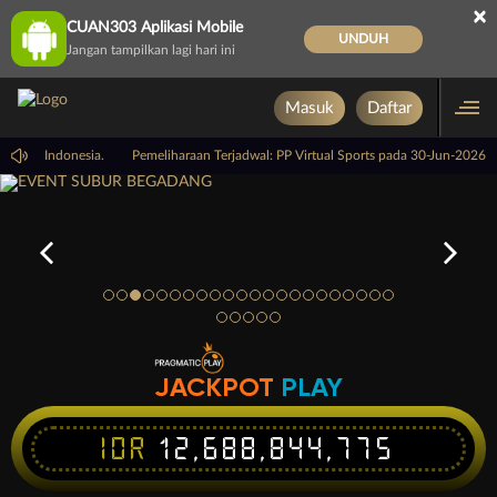
×
CUAN303 Aplikasi Mobile
UNDUH
Jangan tampilkan lagi hari ini
Masuk
Daftar
aya di Indonesia.
Pemeliharaan Terjadwal: PP Virtual Sports pada 30-Jun-2026 
JACKPOT
PLAY
IDR
12,688,844,775