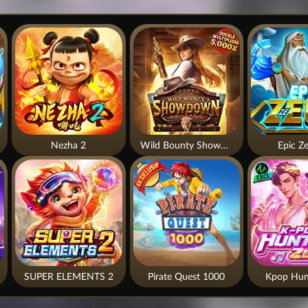
Nezha 2
Wild Bounty Showdown
Epic Z
SUPER ELEMENTS 2
Pirate Quest 1000
Kpop Hun