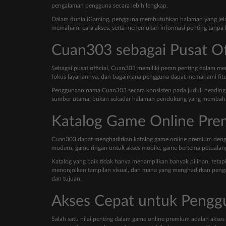
pengalaman pengguna secara lebih lengkap.
Dalam dunia iGaming, pengguna membutuhkan halaman yang jelas,
memahami cara akses, serta menemukan informasi penting tanpa 
Cuan303 sebagai Pusat Of
Sebagai pusat official, Cuan303 memiliki peran penting dalam mem
fokus layanannya, dan bagaimana pengguna dapat memahami fitur
Penggunaan nama Cuan303 secara konsisten pada judul, heading, l
sumber utama, bukan sekadar halaman pendukung yang membahas s
Katalog Game Online Pre
Cuan303 dapat menghadirkan katalog game online premium dengan
modern, game ringan untuk akses mobile, game bertema petualanga
Katalog yang baik tidak hanya menampilkan banyak pilihan, teta
menonjolkan tampilan visual, dan mana yang menghadirkan pengala
dan tujuan.
Akses Cepat untuk Peng
Salah satu nilai penting dalam game online premium adalah aks