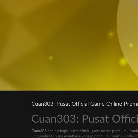
Cuan303: Pusat Official Game Online Pre
Cuan303: Pusat Offi
Cuan303
hadir sebagai pusat official game online premium iGami
Sebagai brand yang membawa konsep premium, Cuan303 tidak hanya