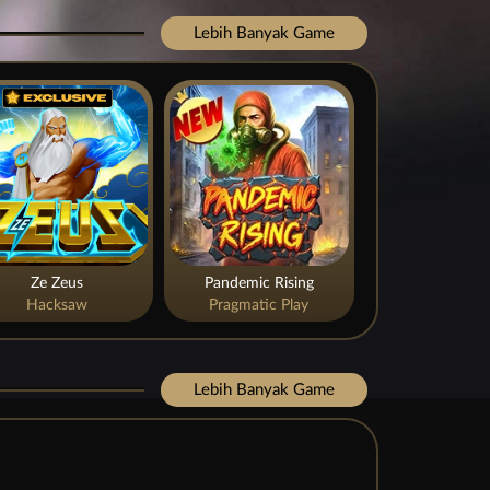
Lebih Banyak Game
Ze Zeus
Pandemic Rising
Hacksaw
Pragmatic Play
Lebih Banyak Game