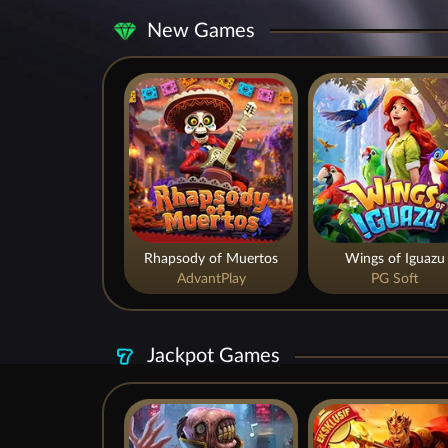
New Games
Rhapsody of Muertos
Wings of Iguazu
AdvantPlay
PG Soft
Jackpot Games