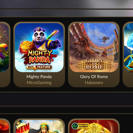
Mighty Panda
Glory Of Rome
MicroGaming
Habanero