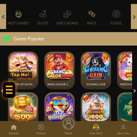
HOT GAMES
SLOTS
LIVE CASINO
RACE
TOGEL
OL
Game Populer
Tap Me!
GATES OF OLYMPUS POP
BANG GACOR 1000
GOYANG GAIB
FORTUNE GEMS 500
DJ BOOM BOOM
GATES OF OLYMPUS 1000
Beranda
Promosi
Masuk
Hub. Kami
Akun Saya