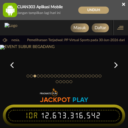
×
CUAN303 Aplikasi Mobile
UNDUH
Jangan tampilkan lagi hari ini
Masuk
Daftar
di Indonesia.
Pemeliharaan Terjadwal: PP Virtual Sports pada 30-Jun-2026 dari 
JACKPOT
PLAY
IDR
12,673,316,542