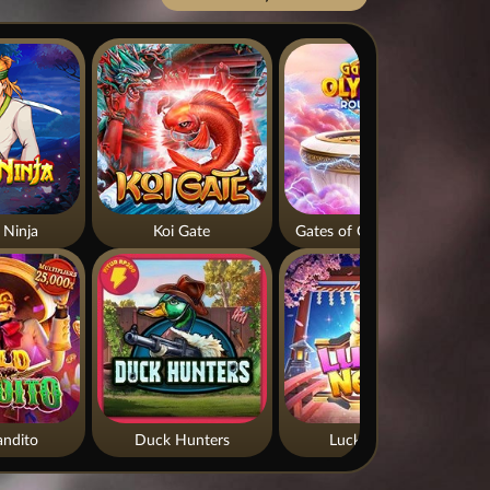
 Ninja
Koi Gate
Gates of Olympus Roulette
andito
Duck Hunters
Lucky Neko