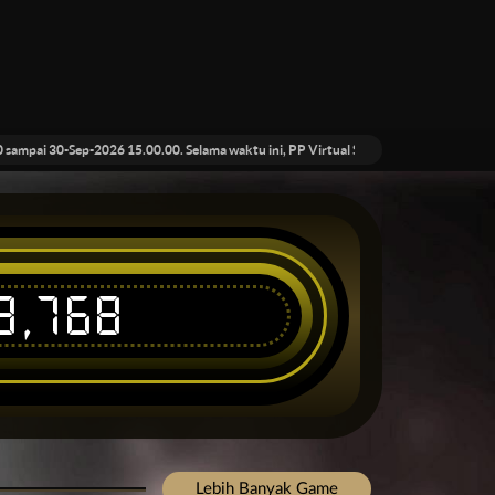
 30-Sep-2026 15.00.00. Selama waktu ini, PP Virtual Sports permainan tidak akan 
83,768
Lebih Banyak Game