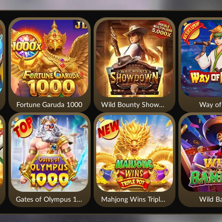
Fortune Garuda 1000
Wild Bounty Showdown
Way of
Gates of Olympus 1000
Mahjong Wins Triple Pot
Wild B