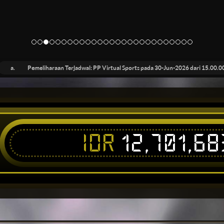
Pemeliharaan Terjadwal: PP Virtual Sports pada 30-Jun-2026 dari 15.00.00 sampai
IDR
12,701,6