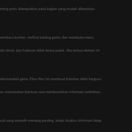
 penting perlu ditempatkan pada bagian yang mudah ditemukan.
a membaca konten, melihat katalog game, dan membuka menu
alu berat, dan halaman tidak terasa padat. Jika semua elemen ini
ekomendasi game. Fitur-fitur ini membuat halaman lebih berguna
e, dan menemukan bantuan saat membutuhkan informasi tambahan.
ual yang menarik memang penting, tetapi struktur informasi tetap