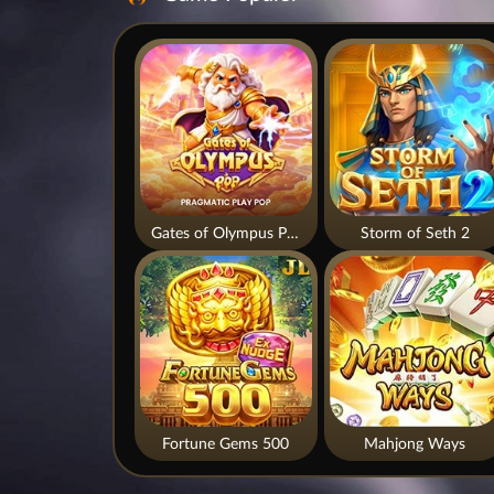
Gates of Olympus POP
Storm of Seth 2
Fortune Gems 500
Mahjong Ways