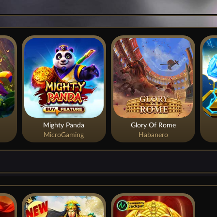
Mighty Panda
Glory Of Rome
MicroGaming
Habanero