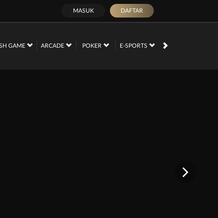
MASUK
DAFTAR
SH GAME
ARCADE
POKER
E-SPORTS
SABUNG AYAM