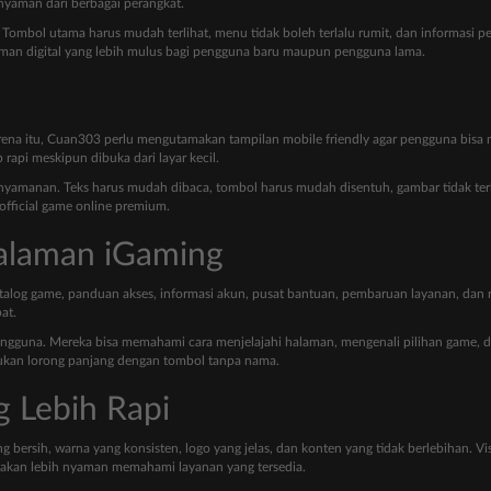
nyaman dari berbagai perangkat.
s. Tombol utama harus mudah terlihat, menu tidak boleh terlalu rumit, dan informasi
man digital yang lebih mulus bagi pengguna baru maupun pengguna lama.
na itu, Cuan303 perlu mengutamakan tampilan mobile friendly agar pengguna bis
api meskipun dibuka dari layar kecil.
kenyamanan. Teks harus mudah dibaca, tombol harus mudah disentuh, gambar tidak terl
 official game online premium.
galaman iGaming
alog game, panduan akses, informasi akun, pusat bantuan, pembaruan layanan, dan r
at.
pengguna. Mereka bisa memahami cara menjelajahi halaman, mengenali pilihan gam
 bukan lorong panjang dengan tombol tanpa nama.
 Lebih Rapi
ersih, warna yang konsisten, logo yang jelas, dan konten yang tidak berlebihan. Vis
 akan lebih nyaman memahami layanan yang tersedia.