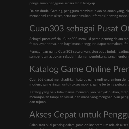
pengalaman pengguna secara lebih lengkap.
Dalam dunia iGaming, pengguna membutuhkan halaman yang jelas,
memahami cara akses, serta menemukan informasi penting tanpa 
Cuan303 sebagai Pusat Of
Sebagai pusat official, Cuan303 memiliki peran penting dalam mem
fokus layanannya, dan bagaimana pengguna dapat memahami fitur
Penggunaan nama Cuan303 secara konsisten pada judul, heading, l
sumber utama, bukan sekadar halaman pendukung yang membahas s
Katalog Game Online Pre
Cuan303 dapat menghadirkan katalog game online premium dengan
modern, game ringan untuk akses mobile, game bertema petualanga
Katalog yang baik tidak hanya menampilkan banyak pilihan, teta
menonjolkan tampilan visual, dan mana yang menghadirkan pengala
dan tujuan.
Akses Cepat untuk Peng
Salah satu nilai penting dalam game online premium adalah aks