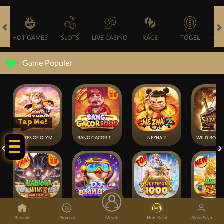
HOT GAMES
SLOTS
LIVE CASINO
RACE
TOGEL
OL
Game Populer
Tap Me!
GATES OF OLYMPUS POP
BANG GACOR 1000
NEZHA 2
MAHJONG WINS 3 – BLACK SCATTER
DJ BOOM BOOM
GATES OF OLYMPUS 1000
Beranda
Promosi
Masuk
Hub. Kami
Akun Saya