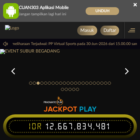
×
CUAN303 Aplikasi Mobile
UNDUH
Jangan tampilkan lagi hari ini
Masuk
Daftar
Pemeliharaan Terjadwal: PP Virtual Sports pada 30-Jun-2026 dari 15.00.00 sam
JACKPOT
PLAY
IDR
12,667,834,481