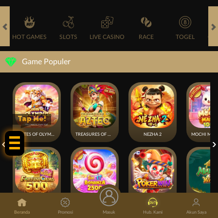
HOT GAMES
SLOTS
LIVE CASINO
RACE
TOGEL
OL
Game Populer
Tap Me!
GATES OF OLYMPUS POP
TREASURES OF AZTEC
NEZHA 2
FORTUNE GEMS 500
SWEET BONANZA 2500
POKER WIN
Beranda
Promosi
Masuk
Hub. Kami
Akun Saya