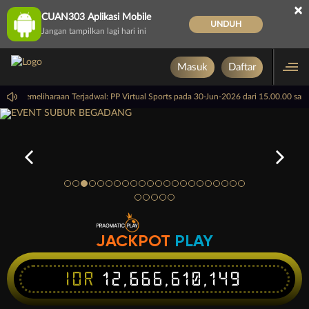
×
CUAN303 Aplikasi Mobile
UNDUH
Jangan tampilkan lagi hari ini
Masuk
Daftar
Pemeliharaan Terjadwal: PP Virtual Sports pada 30-Jun-2026 dari 15.00.00 sa
JACKPOT
PLAY
IDR
12,666,610,149